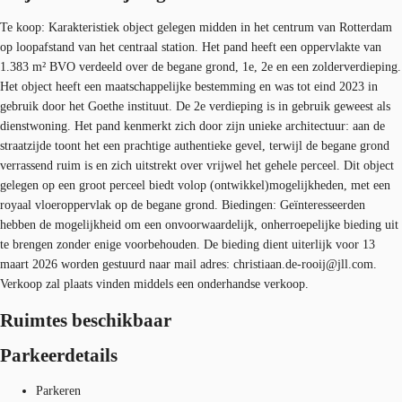
Te koop: Karakteristiek object gelegen midden in het centrum van Rotterdam
op loopafstand van het centraal station. Het pand heeft een oppervlakte van
1.383 m² BVO verdeeld over de begane grond, 1e, 2e en een zolderverdieping.
Het object heeft een maatschappelijke bestemming en was tot eind 2023 in
gebruik door het Goethe instituut. De 2e verdieping is in gebruik geweest als
dienstwoning. Het pand kenmerkt zich door zijn unieke architectuur: aan de
straatzijde toont het een prachtige authentieke gevel, terwijl de begane grond
verrassend ruim is en zich uitstrekt over vrijwel het gehele perceel. Dit object
gelegen op een groot perceel biedt volop (ontwikkel)mogelijkheden, met een
royaal vloeroppervlak op de begane grond. Biedingen: Geïnteresseerden
hebben de mogelijkheid om een onvoorwaardelijk, onherroepelijke bieding uit
te brengen zonder enige voorbehouden. De bieding dient uiterlijk voor 13
maart 2026 worden gestuurd naar mail adres: christiaan.de-rooij@jll.com.
Verkoop zal plaats vinden middels een onderhandse verkoop.
Ruimtes beschikbaar
Parkeerdetails
Parkeren