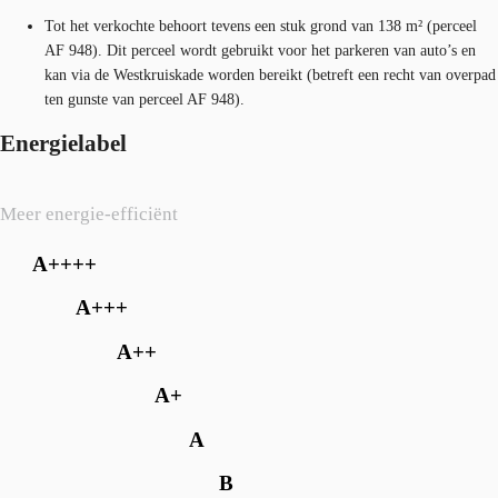
Tot het verkochte behoort tevens een stuk grond van 138 m² (perceel
AF 948). Dit perceel wordt gebruikt voor het parkeren van auto’s en
kan via de Westkruiskade worden bereikt (betreft een recht van overpad
ten gunste van perceel AF 948).
Energielabel
Meer energie-efficiënt
A++++
A+++
A++
A+
A
B