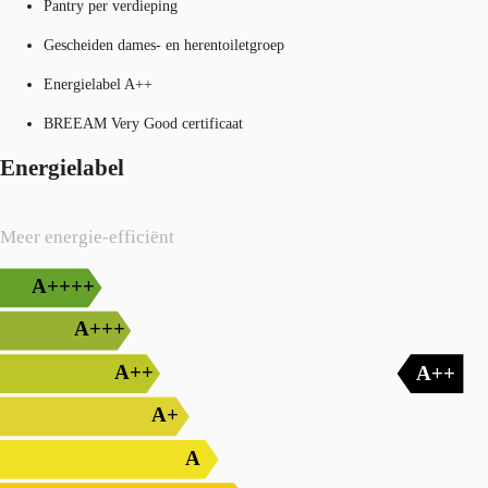
Pantry per verdieping
Gescheiden dames- en herentoiletgroep
Energielabel A++
BREEAM Very Good certificaat
Energielabel
Meer energie-efficiënt
A++++
A+++
A++
A++
A+
A