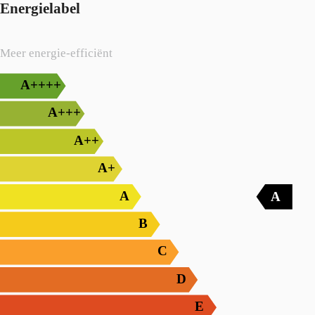
Energielabel
Meer energie-efficiënt
A++++
A+++
A++
A+
A
A
B
C
D
E