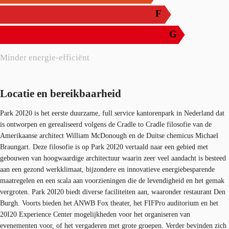
F
G
Minder energie-efficiënt
Locatie en bereikbaarheid
Park 20I20 is het eerste duurzame, full service kantorenpark in Nederland dat
is ontworpen en gerealiseerd volgens de Cradle to Cradle filosofie van de
Amerikaanse architect William McDonough en de Duitse chemicus Michael
Braungart. Deze filosofie is op Park 20I20 vertaald naar een gebied met
gebouwen van hoogwaardige architectuur waarin zeer veel aandacht is besteed
aan een gezond werkklimaat, bijzondere en innovatieve energiebesparende
maatregelen en een scala aan voorzieningen die de levendigheid en het gemak
vergroten. Park 20I20 biedt diverse faciliteiten aan, waaronder restaurant Den
Burgh. Voorts bieden het ANWB Fox theater, het FIFPro auditorium en het
20I20 Experience Center mogelijkheden voor het organiseren van
evenementen voor, of het vergaderen met grote groepen. Verder bevinden zich