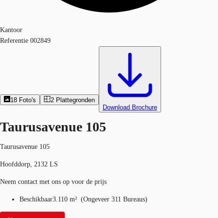
Kantoor
Referentie
002849
18
Foto's
2
Plattegronden
Download Brochure
Taurusavenue 105
Taurusavenue 105
Hoofddorp, 2132 LS
Neem contact met ons op voor de prijs
Beschikbaar
3.110 m²
(
Ongeveer
311 Bureaus
)