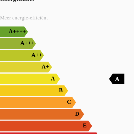
Meer energie-efficiënt
A++++
A+++
A++
A+
A
A
B
C
D
E