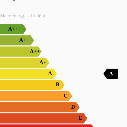
Meer energie-efficiënt
A++++
A+++
A++
A+
A
A
B
C
D
E