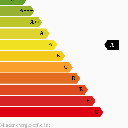
A+++
A++
A+
A
A
B
C
D
E
F
G
Minder energie-efficiënt