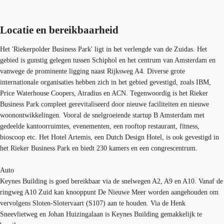
Locatie en bereikbaarheid
Het 'Riekerpolder Business Park' ligt in het verlengde van de Zuidas. Het
gebied is gunstig gelegen tussen Schiphol en het centrum van Amsterdam en
vanwege de prominente ligging naast Rijksweg A4. Diverse grote
internationale organisaties hebben zich in het gebied gevestigd, zoals IBM,
Price Waterhouse Coopers, Atradius en ACN. Tegenwoordig is het Rieker
Business Park compleet gerevitaliseerd door nieuwe faciliteiten en nieuwe
woonontwikkelingen. Vooral de snelgroeiende startup B Amsterdam met
gedeelde kantoorruimtes, evenementen, een rooftop restaurant, fitness,
bioscoop etc. Het Hotel Artemis, een Dutch Design Hotel, is ook gevestigd in
het Rieker Business Park en biedt 230 kamers en een congrescentrum.
Auto
Keynes Building is goed bereikbaar via de snelwegen A2, A9 en A10. Vanaf de
ringweg A10 Zuid kan knooppunt De Nieuwe Meer worden aangehouden om
vervolgens Sloten-Slotervaart (S107) aan te houden. Via de Henk
Sneevlietweg en Johan Huizingalaan is Keynes Building gemakkelijk te