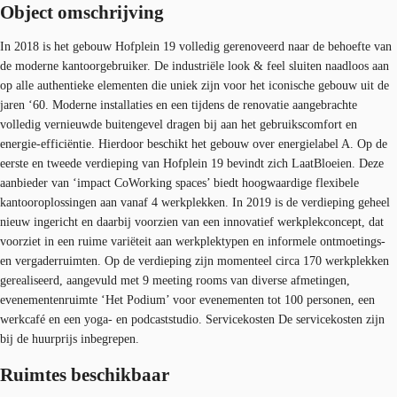
Object omschrijving
In 2018 is het gebouw Hofplein 19 volledig gerenoveerd naar de behoefte van
de moderne kantoorgebruiker. De industriële look & feel sluiten naadloos aan
op alle authentieke elementen die uniek zijn voor het iconische gebouw uit de
jaren ‘60. Moderne installaties en een tijdens de renovatie aangebrachte
volledig vernieuwde buitengevel dragen bij aan het gebruikscomfort en
energie-efficiëntie. Hierdoor beschikt het gebouw over energielabel A. Op de
eerste en tweede verdieping van Hofplein 19 bevindt zich LaatBloeien. Deze
aanbieder van ‘impact CoWorking spaces’ biedt hoogwaardige flexibele
kantooroplossingen aan vanaf 4 werkplekken. In 2019 is de verdieping geheel
nieuw ingericht en daarbij voorzien van een innovatief werkplekconcept, dat
voorziet in een ruime variëteit aan werkplektypen en informele ontmoetings-
en vergaderruimten. Op de verdieping zijn momenteel circa 170 werkplekken
gerealiseerd, aangevuld met 9 meeting rooms van diverse afmetingen,
evenementenruimte ‘Het Podium’ voor evenementen tot 100 personen, een
werkcafé en een yoga- en podcaststudio. Servicekosten De servicekosten zijn
bij de huurprijs inbegrepen.
Ruimtes beschikbaar