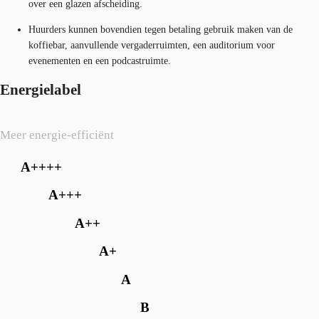
over een glazen afscheiding.
Huurders kunnen bovendien tegen betaling gebruik maken van de
koffiebar, aanvullende vergaderruimten, een auditorium voor
evenementen en een podcastruimte.
Energielabel
Meer energie-efficiënt
A++++
A+++
A++
A+
A
B