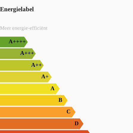
Energielabel
Meer energie-efficiënt
A++++
A+++
A++
A+
A
B
C
D