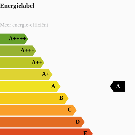
Energielabel
Meer energie-efficiënt
A++++
A+++
A++
A+
A
A
B
C
D
E