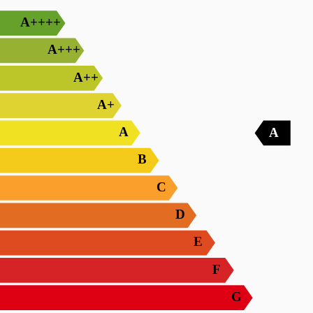
A++++
A+++
A++
A+
A
A
B
C
D
E
F
G