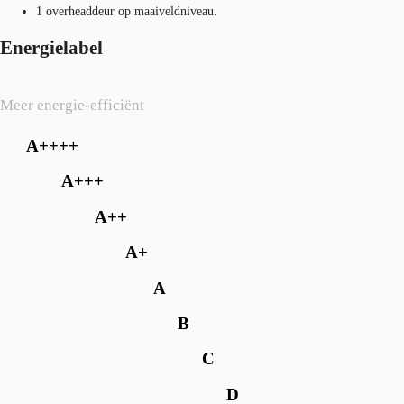
1 overheaddeur op maaiveldniveau.
Energielabel
Meer energie-efficiënt
A++++
A+++
A++
A+
A
B
C
D