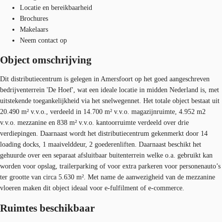
Locatie en bereikbaarheid
Brochures
Makelaars
Neem contact op
Object omschrijving
Dit distributiecentrum is gelegen in Amersfoort op het goed aangeschreven
bedrijventerrein 'De Hoef', wat een ideale locatie in midden Nederland is, met
uitstekende toegankelijkheid via het snelwegennet. Het totale object bestaat uit
20.490 m² v.v.o., verdeeld in 14.700 m² v.v.o. magazijnruimte, 4.952 m2
v.v.o. mezzanine en 838 m² v.v.o. kantoorruimte verdeeld over drie
verdiepingen. Daarnaast wordt het distributiecentrum gekenmerkt door 14
loading docks, 1 maaivelddeur, 2 goederenliften. Daarnaast beschikt het
gehuurde over een separaat afsluitbaar buitenterrein welke o.a. gebruikt kan
worden voor opslag, trailerparking of voor extra parkeren voor personenauto’s
ter grootte van circa 5.630 m². Met name de aanwezigheid van de mezzanine
vloeren maken dit object ideaal voor e-fulfilment of e-commerce.
Ruimtes beschikbaar