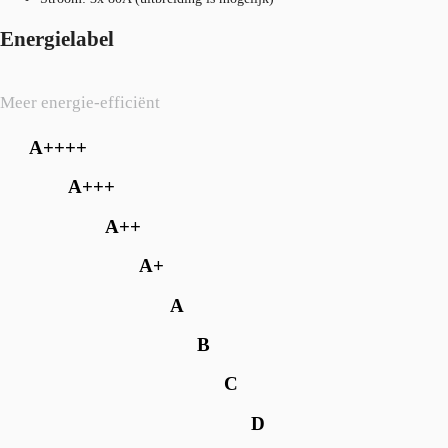
Energielabel
Meer energie-efficiënt
A++++
A+++
A++
A+
A
B
C
D