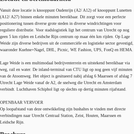
Vanuit deze locatie is knooppunt Oudenrijn (A2/ A12) of knooppunt Lunetten
(A12/ A27) binnen enkele minuten bereikbaar. Dit zorgt voor een perfecte
positionering tussen diverse grote steden in diverse windrichtingen voor
reguliere distributie. Voor stadslogistiek ligt het centrum van Utrecht op nog
geen 5 km rijden en Leidsche Rijn centrum op maar één km rijden. Op Lage
Weide zijn diverse bedrijven uit de commerciële en logistieke sector gevestigd,
waaronder Kuehne+Nagel, DHL, Picnic, WE Fashion, UPS, FonQ en HEMA.
Lage Weide is een multimodaal bedrijventerrein en uitstekend bereikbaar via
weg, rail en water. De inland-terminal van CTU ligt op nog geen vijf minuten
van de Atoomweg. Het object is gesitueerd nabij afslag 6 Maarssen of afslag 7
Utrecht Lage Weide vanaf de A2, de snelweg die Utrecht en Amsterdam
verbindt. Luchthaven Schiphol ligt op slechts op dertig minuten rijafstand.
OPENBAAR VERVOER
Op loopafstand van deze ontwikkeling zijn bushaltes te vinden met directe
verbindingen naar Utrecht Centraal Station, Zeist, Houten, Maarssen en
Leidsche Rijn.