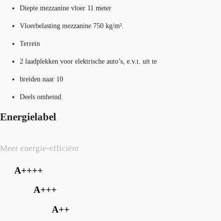
Diepte mezzanine vloer 11 meter
Vloerbelasting mezzanine 750 kg/m².
Terrein
2 laadplekken voor elektrische auto’s, e.v.t. uit te
breiden naar 10
Deels omheind.
Energielabel
Meer energie-efficiënt
A++++
A+++
A++