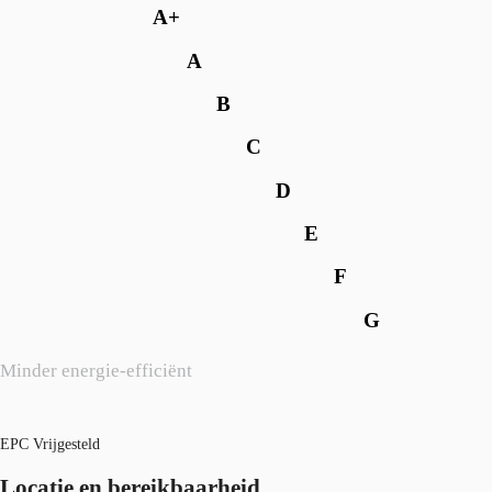
A+
A
B
C
D
E
F
G
Minder energie-efficiënt
EPC Vrijgesteld
Locatie en bereikbaarheid